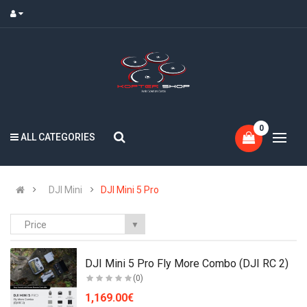
0
ALL CATEGORIES
DJI Mini
DJI Mini 5 Pro
Price
▼
)
DJI Mini 5 Pro Fly More Combo (DJI RC 2)
(0)
1,169.00€