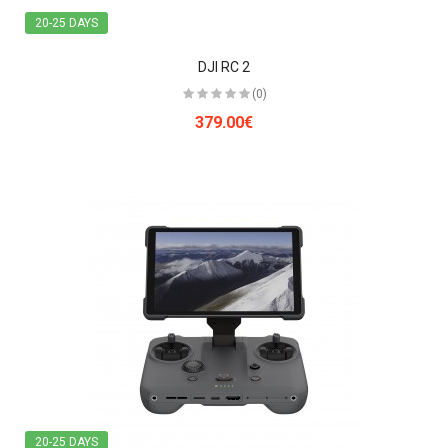
20-25 DAYS
DJI RC 2
(0)
379.00€
20-25 DAYS